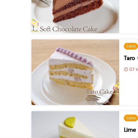
Cake
Taro
07 พ
Cake
Lime