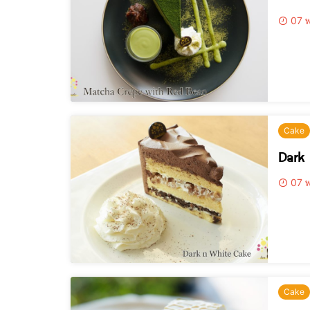
07 พ
Cake
Dark
07 พ
Cake