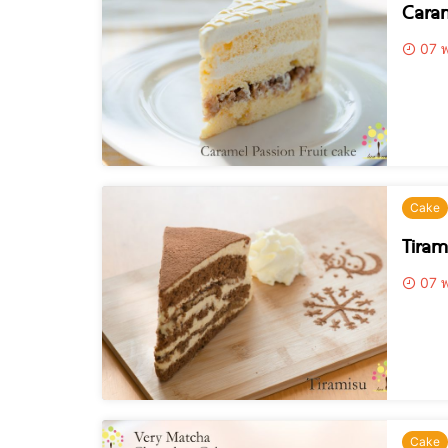
Caram
07 พ
Cake
Tiram
07 พ
Cake