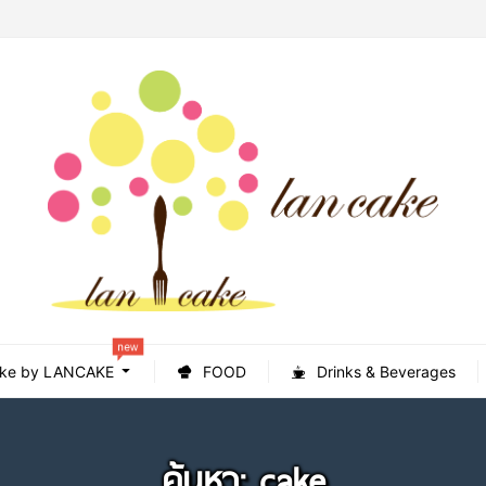
new
ke by LANCAKE
FOOD
Drinks & Beverages
ค้นหา: cake