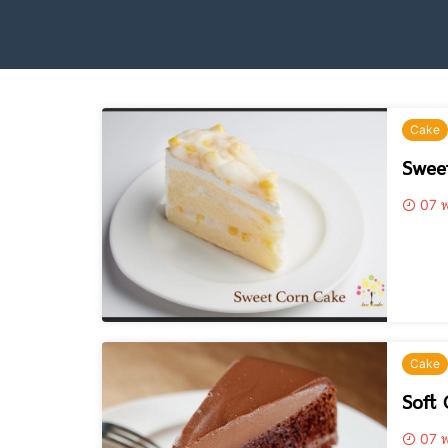
Cake
Swee
07 พ
Cake
Soft 
07 พ