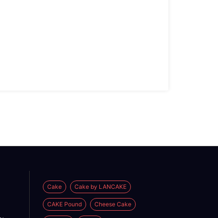
Cake
Cake by LANCAKE
CAKE Pound
Cheese Cake