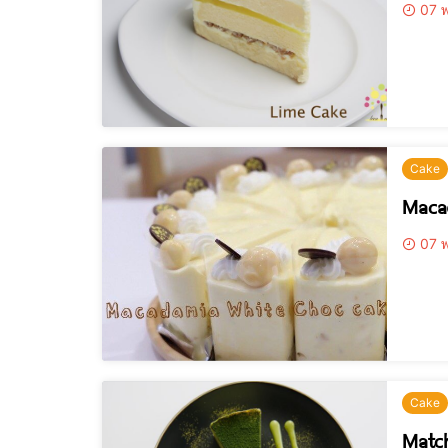
07 พ
Cake
Maca
07 พ
Cake
Matc