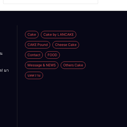
Cake
Cake by LANCAKE
CAKE Pound
Cheese Cake
อน
Contact
FOOD
Message & NEWS
Others Cake
ด! มา
บทความ