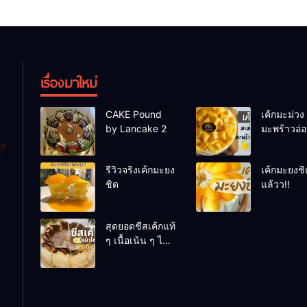
เรื่องมาใหม่
CAKE Pound
เค้กมะม่วง
by Lancake 2
มะพร้าวอ่
รีวิวจริงเค้กมะยง
เค้กมะยงชิ
ชิด
แล้วว!!
สุดยอดชีสเค้กแท้
ๆ เนื้อเน้น ๆ ไม่
เน้นแป้งให้เสีย
อารมณ์ ต้องที่นี่