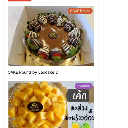
CAKE Pound
CAKE Pound by Lancake 2
บทความ