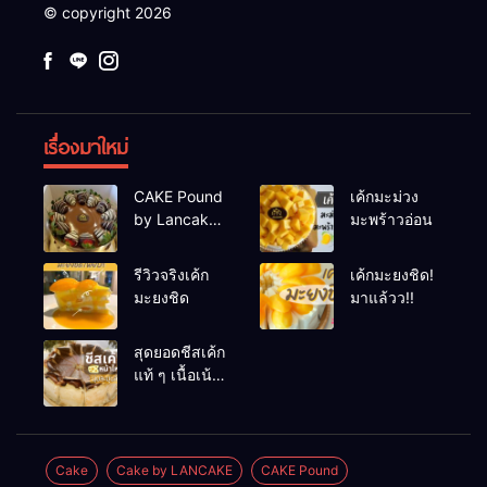
© copyright 2026
เรื่องมาใหม่
CAKE Pound
เค้กมะม่วง
by Lancake
มะพร้าวอ่อน
2
รีวิวจริงเค้ก
เค้กมะยงชิด!
มะยงชิด
มาแล้วว!!
สุดยอดชีสเค้ก
แท้ ๆ เนื้อเน้น
ๆ ไม่เน้นแป้ง
ให้เสียอารมณ์
ต้องที่นี่
Cake
Cake by LANCAKE
CAKE Pound