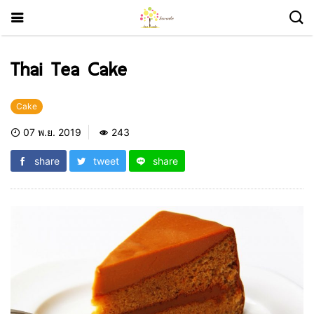
Thai Tea Cake
Cake
07 พ.ย. 2019
243
share
tweet
share