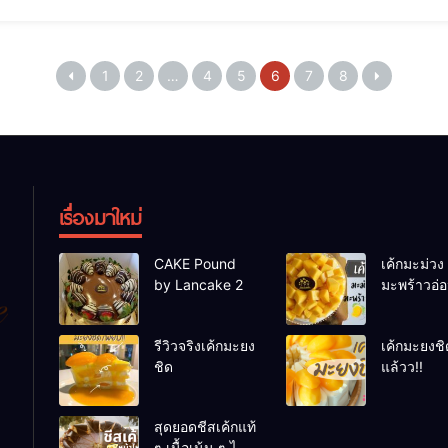
1
2
…
4
5
6
7
8
เรื่องมาใหม่
CAKE Pound
เค้กมะม่วง
by Lancake 2
มะพร้าวอ่
รีวิวจริงเค้กมะยง
เค้กมะยงชิ
ชิด
แล้วว!!
สุดยอดชีสเค้กแท้
ๆ เนื้อเน้น ๆ ไม่