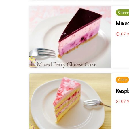
Chees
Mixe
07 พ
Cake
Raspb
07 พ