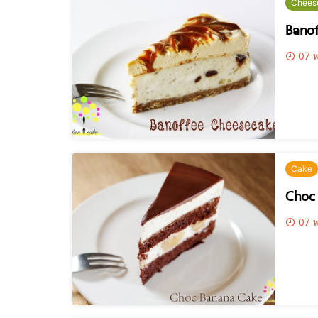
Chees
Bano
07 พ
Cake
Choc
07 พ