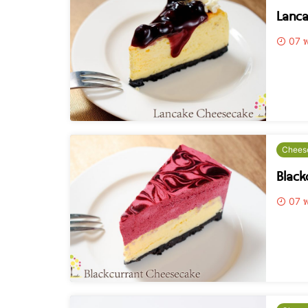
Lanc
07 พ
Chees
Black
07 พ