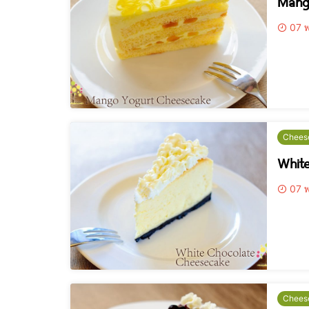
Mang
07 พ
Chees
Whit
07 พ
Chees