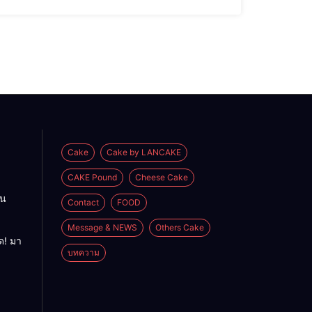
Cake
Cake by LANCAKE
CAKE Pound
Cheese Cake
อน
Contact
FOOD
Message & NEWS
Others Cake
ด! มา
บทความ