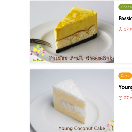
Chees
Passi
07 พ
Cake
Youn
07 พ