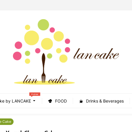
new
ke by LANCAKE
FOOD
Drinks & Beverages
e Cake