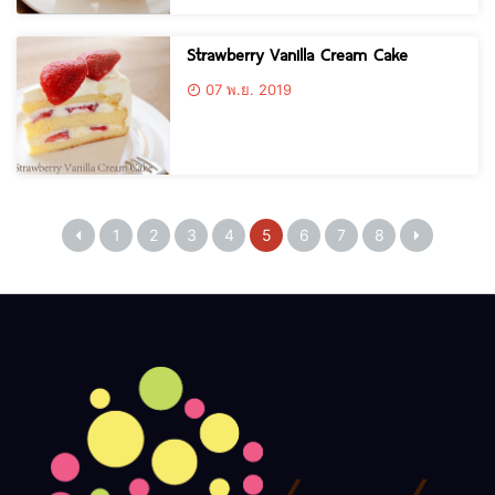
Strawberry Vanilla Cream Cake
07 พ.ย. 2019
1
2
3
4
5
6
7
8