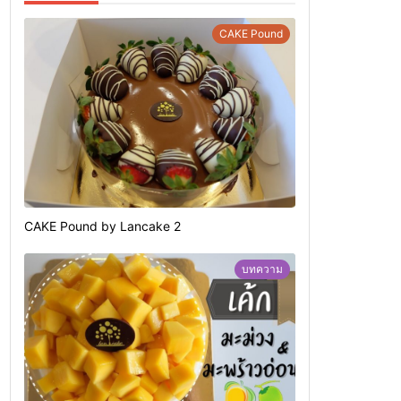
CAKE Pound
CAKE Pound by Lancake 2
บทความ