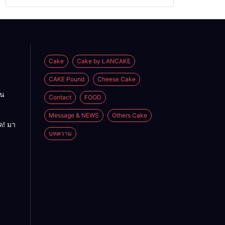
Cake
Cake by LANCAKE
CAKE Pound
Cheese Cake
อน
Contact
FOOD
Message & NEWS
Others Cake
ด! มา
บทความ