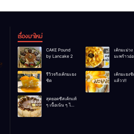
เรื่องมาใหม่
CAKE Pound
เค้กมะม่วง
by Lancake 2
มะพร้าวอ่
รีวิวจริงเค้กมะยง
เค้กมะยงชิ
ชิด
แล้วว!!
สุดยอดชีสเค้กแท้
ๆ เนื้อเน้น ๆ ไม่
เน้นแป้งให้เสีย
อารมณ์ ต้องที่นี่