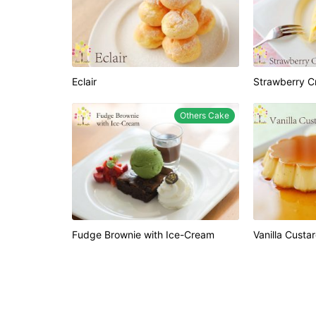
Eclair
Strawberry C
Others Cake
Fudge Brownie with Ice-Cream
Vanilla Custa