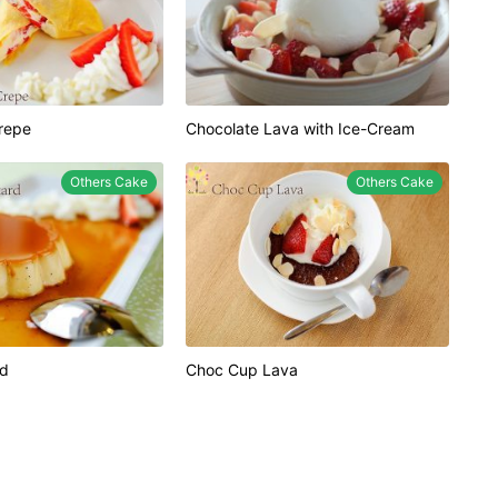
repe
Chocolate Lava with Ice-Cream
Others Cake
Others Cake
rd
Choc Cup Lava