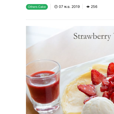
07 พ.ย. 2019
256
Others Cake