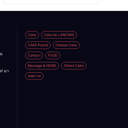
Cake
Cake by LANCAKE
CAKE Pound
Cheese Cake
อน
Contact
FOOD
Message & NEWS
Others Cake
ด! มา
บทความ