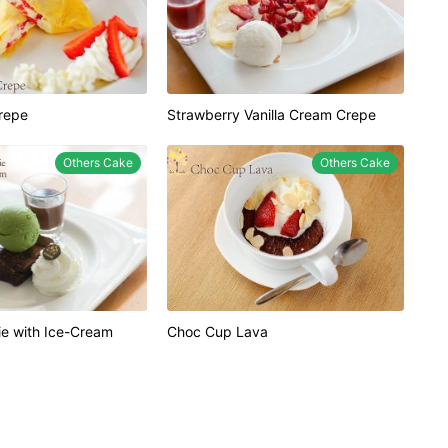
repe
Strawberry Vanilla Cream Crepe
Others Cake
Others Cake
e with Ice-Cream
Choc Cup Lava