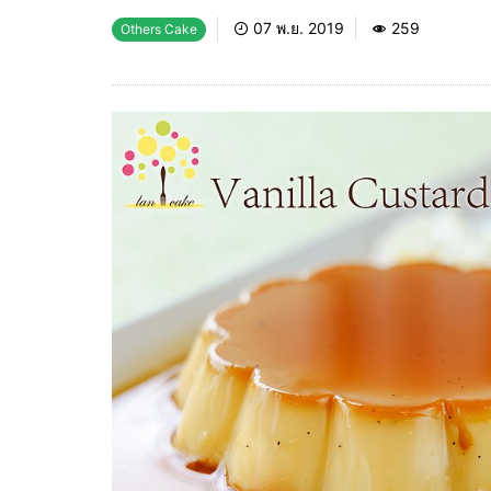
07 พ.ย. 2019
259
Others Cake