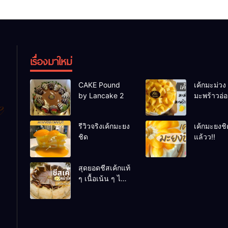
เรื่องมาใหม่
CAKE Pound
เค้กมะม่วง
by Lancake 2
มะพร้าวอ่
รีวิวจริงเค้กมะยง
เค้กมะยงชิ
ชิด
แล้วว!!
สุดยอดชีสเค้กแท้
ๆ เนื้อเน้น ๆ ไม่
เน้นแป้งให้เสีย
อารมณ์ ต้องที่นี่