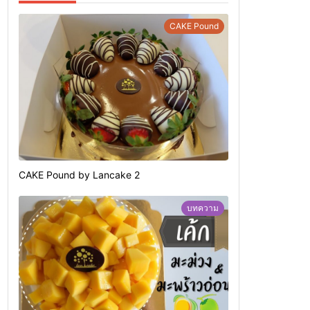
CAKE Pound
CAKE Pound by Lancake 2
บทความ